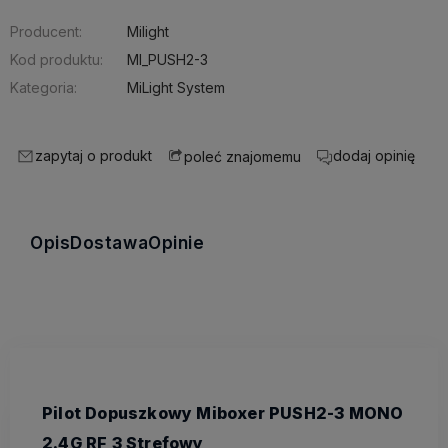
Producent:
Milight
Kod produktu:
MI_PUSH2-3
Kategoria:
MiLight System
zapytaj o produkt
dodaj opinię
poleć znajomemu
Opis
Dostawa
Opinie
Pilot Dopuszkowy Miboxer PUSH2-3 MONO
2.4G RF 3 Strefowy