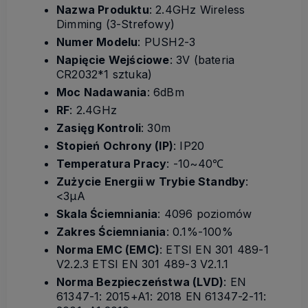
Nazwa Produktu
: 2.4GHz Wireless
Dimming (3-Strefowy)
Numer Modelu
: PUSH2-3
Napięcie Wejściowe
: 3V (bateria
CR2032*1 sztuka)
Moc Nadawania
: 6dBm
RF
: 2.4GHz
Zasięg Kontroli
: 30m
Stopień Ochrony (IP)
: IP20
Temperatura Pracy
: -10~40℃
Zużycie Energii w Trybie Standby
:
<3µA
Skala Ściemniania
: 4096 poziomów
Zakres Ściemniania
: 0.1%-100%
Norma EMC (EMC)
: ETSI EN 301 489-1
V2.2.3 ETSI EN 301 489-3 V2.1.1
Norma Bezpieczeństwa (LVD)
: EN
61347-1: 2015+A1: 2018 EN 61347-2-11: