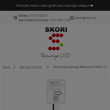
Ruszyła nowa szata graficzna naszego sklepu! ❤️
Sklep:
56 6126629
skori@skori.pl
Sprzedaż hurtowa:
519-358-758
Skori
MiLight System
Pilot Dopuszkowy Miboxer PUSH2-3 M