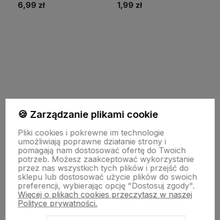
6,99 zł
1,99 zł
Do koszyka
Do koszyka
🍪 Zarządzanie plikami cookie
INFORMACJE
Pliki cookies i pokrewne im technologie
umożliwiają poprawne działanie strony i
pomagają nam dostosować ofertę do Twoich
potrzeb. Możesz zaakceptować wykorzystanie
TECHNOLOGIA LED
przez nas wszystkich tych plików i przejść do
sklepu lub dostosować użycie plików do swoich
preferencji, wybierając opcję "Dostosuj zgody".
Więcej o plikach cookies przeczytasz w naszej
DLA KUPUJĄCYCH
Polityce prywatności.