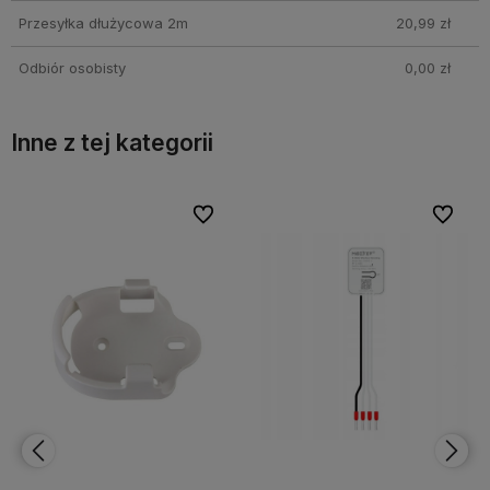
Przesyłka dłużycowa 2m
20,99 zł
Odbiór osobisty
0,00 zł
Inne z tej kategorii
bionych
bionych
Do ulubionych
Do ulubionych
Do ulubi
Do ulubi