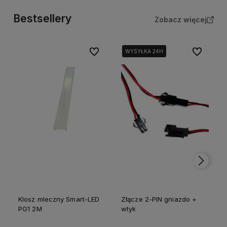
Bestsellery
Zobacz więcej
polityce prywatności
Do ulubionych
Do ulubion
WYSYŁKA 24H
WYSYŁKA 24H
Klosz mleczny Smart-LED
Złącze 2-PIN gniazdo +
PG1 2M
wtyk
p