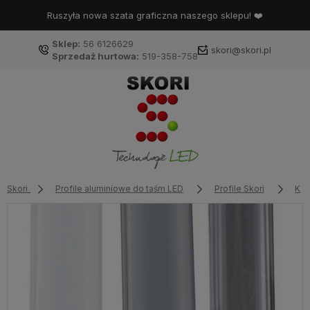
Ruszyła nowa szata graficzna naszego sklepu! ❤️
Sklep:
56 6126629
skori@skori.pl
Sprzedaż hurtowa:
519-358-758
Skori
Profile aluminiowe do taśm LED
Profile Skori
Klo