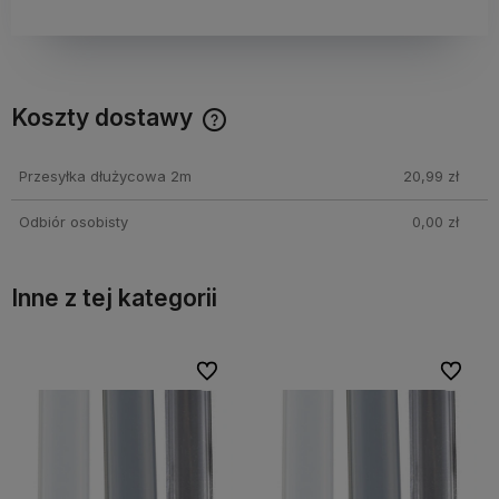
Koszty dostawy
Cena nie zawiera ewentualnych kosztów płatności
Przesyłka dłużycowa 2m
20,99 zł
Odbiór osobisty
0,00 zł
Inne z tej kategorii
Do ulubionych
Do ulubionych
Do ulubi
Do ulubi