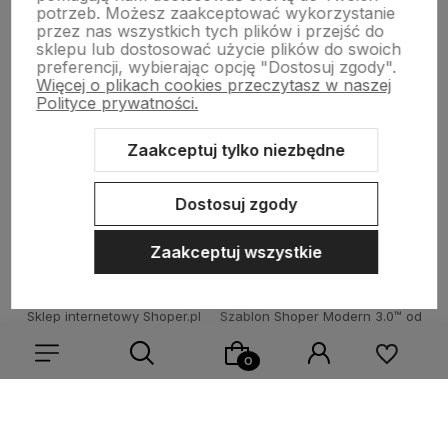
potrzeb. Możesz zaakceptować wykorzystanie
TECHNOLOGIA LED
przez nas wszystkich tych plików i przejść do
sklepu lub dostosować użycie plików do swoich
preferencji, wybierając opcję "Dostosuj zgody".
Więcej o plikach cookies przeczytasz w naszej
DLA KUPUJĄCYCH
Polityce prywatności.
Zaakceptuj tylko niezbędne
O FIRMIE
Dostosuj zgody
Zaakceptuj wszystkie
Sklep internetowy Shoper.pl
Szablon Shoper Modern 3.0™
od
GrowCommerce
Wybierz coś dla siebie z naszej aktualnej oferty lub zaloguj