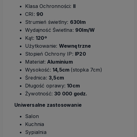
Klasa Ochronności:
II
CRI:
90
Strumień świetlny:
630lm
Wydajność Świetlna:
90lm/W
Kąt:
120º
Użytkowanie:
Wewnętrzne
Stopień Ochrony IP:
IP20
Materiał:
Aluminium
Wysokość:
14,5cm
(stopka 7cm)
Średnica:
3,5cm
Długość oprawy:
10cm
Żywotność:
30 000 godz.
Uniwersalne zastosowanie
Salon
Kuchnia
Sypialnia