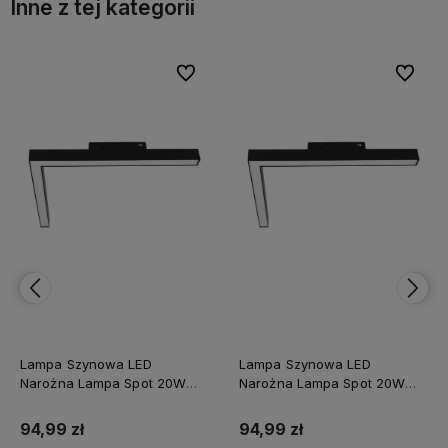
Inne z tej kategorii
bionych
bionych
Do ulubionych
Do ulubionych
Do ulubi
Do ulubi
Lampa Szynowa LED
Lampa Szynowa LED
Narożna Lampa Spot 20W
Narożna Lampa Spot 20W
4000K Pozioma
3000K
94,99 zł
94,99 zł