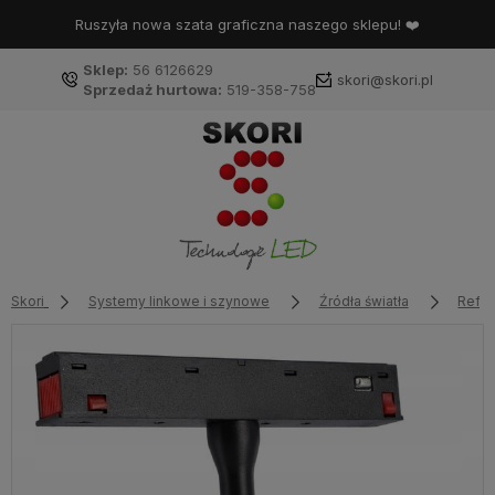
Ruszyła nowa szata graficzna naszego sklepu! ❤️
Sklep:
56 6126629
skori@skori.pl
Sprzedaż hurtowa:
519-358-758
Skori
Systemy linkowe i szynowe
Źródła światła
Refle