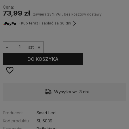
Cena:
73,99 zł
zawiera 23% VAT, bez kosztów dostawy
・Kup teraz i zapłać za 30 dni
-
szt.
+
DO KOSZYKA
Wysyłka w:
3 dni
Producent:
Smart Led
Kod produktu:
SL-5039
Kategoria:
Reflektory