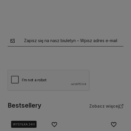
Zapisz się na nasz biuletyn – Wpisz adres e-mail
Bestsellery
Zobacz więcej
polityce prywatności
Do ulubionych
Do ulubion
WYSYŁKA 24H
WYSYŁKA 24H