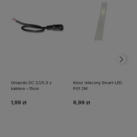
Gniazdo DC 2,1/5,5 z
Klosz mleczny Smart-LED
kablem ~15cm
PG1 2M
p
1,99 zł
6,99 zł
Do koszyka
Do koszyka