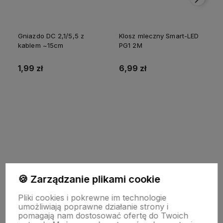
Gniazdo DC 2,1/5,5 z
Klosz mleczny Smart-LED
kablem ~15cm
PG1 2M
p
1,99 zł
6,99 zł
Do koszyka
Do koszyka
🍪 Zarządzanie plikami cookie
INFORMACJE
Pliki cookies i pokrewne im technologie
umożliwiają poprawne działanie strony i
pomagają nam dostosować ofertę do Twoich