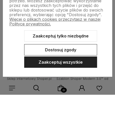
potrzeb. Możesz zaakceptować wykorzystanie
TECHNOLOGIA LED
przez nas wszystkich tych plików i przejść do
sklepu lub dostosować użycie plików do swoich
preferencji, wybierając opcję "Dostosuj zgody".
Więcej o plikach cookies przeczytasz w naszej
DLA KUPUJĄCYCH
Polityce prywatności.
Zaakceptuj tylko niezbędne
O FIRMIE
Dostosuj zgody
Zaakceptuj wszystkie
Sklep internetowy Shoper.pl
Szablon Shoper Modern 3.0™
od
GrowCommerce
Wybierz coś dla siebie z naszej aktualnej oferty lub zaloguj