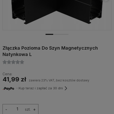
Złączka Pozioma Do Szyn Magnetycznych
Natynkowa L
Cena:
41,99 zł
zawiera 23% VAT, bez kosztów dostawy
・Kup teraz i zapłać za 30 dni
-
szt.
+