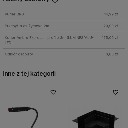
Cena nie zawiera ewentualnych kosztów płatności
Kurier DPD
14,99 zł
Przesyłka dłużycowa 2m
20,99 zł
Kurier Ambro Express - profile 3m
(LUMINES/ALU-
175,00 zł
LED)
Odbiór osobisty
0,00 zł
Inne z tej kategorii
bionych
bionych
Do ulubionych
Do ulubionych
Do ulubi
Do ulubi