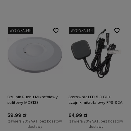
Powiadom o dostępności
Powiadom o dostępności
Do ulubionych
Do ulubi
WYSYŁKA 24H
WYSYŁKA 24H
WYSYŁKA 24H
WYSYŁKA 24H
WYSYŁKA 24H
WYSYŁKA 24H
Czujnik Ruchu Mikrofalowy
Sterownik LED 5.8 GHz
sufitowy MCE133
czujnik mikrofalowy FPS-02A
59,99 zł
64,99 zł
zawiera 23% VAT, bez kosztów
zawiera 23% VAT, bez kosztów
dostawy
dostawy