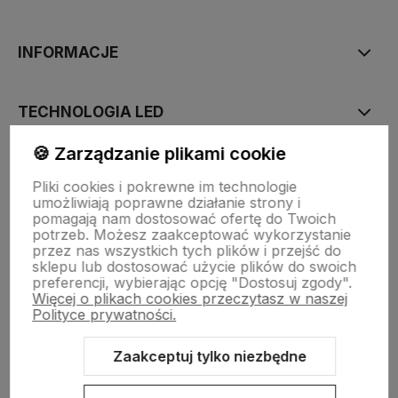
polityce prywatności
INFORMACJE
TECHNOLOGIA LED
🍪 Zarządzanie plikami cookie
DLA KUPUJĄCYCH
Pliki cookies i pokrewne im technologie
umożliwiają poprawne działanie strony i
pomagają nam dostosować ofertę do Twoich
O FIRMIE
potrzeb. Możesz zaakceptować wykorzystanie
przez nas wszystkich tych plików i przejść do
sklepu lub dostosować użycie plików do swoich
preferencji, wybierając opcję "Dostosuj zgody".
Więcej o plikach cookies przeczytasz w naszej
Polityce prywatności.
Zaakceptuj tylko niezbędne
Sklep internetowy Shoper.pl
Szablon Shoper Modern 3.0™
od
GrowCommerce