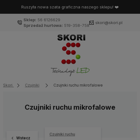
Ruszyła nowa szata graficzna naszego sklepu! ❤️
Sklep:
56 6126629
skori@skori.pl
Sprzedaż hurtowa:
519-358-758
Skori
Czujniki
Czujniki ruchu mikrofalowe
Czujniki ruchu mikrofalowe
Czujniki ruchu
Wstecz