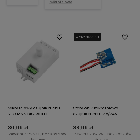
mikrofalowe
Do ulubionych
Do ulubi
WYSYŁKA 24H
WYSYŁKA 24H
WYSYŁKA 24H
WYSYŁKA 24H
Mikrofalowy czujnik ruchu
Sterownik mikrofalowy
NEO MVS BIG WHITE
czujnik ruchu 12V/24V DC
RM01
30,99 zł
33,99 zł
zawiera 23% VAT, bez kosztów
zawiera 23% VAT, bez kosztów
dostawy
dostawy