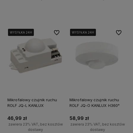
Do koszyka
Powiadom o dostępności
Do ulubionych
Do ulubi
WYSYŁKA 24H
WYSYŁKA 24H
WYSYŁKA 24H
WYSYŁKA 24H
WYSYŁKA 24H
WYSYŁKA 24H
WYSYŁKA 24H
WYSYŁKA 24H
Mikrofalowy czujnik ruchu
Mikrofalowy czujnik ruchu
ROLF JQ-L KANLUX
ROLF JQ-O KANLUX H360°
46,99 zł
58,99 zł
zawiera 23% VAT, bez kosztów
zawiera 23% VAT, bez kosztów
dostawy
dostawy