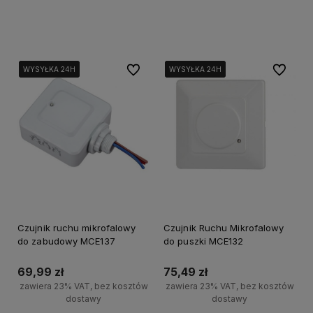
Do koszyka
Powiadom o dostępności
Do ulubionych
Do ulubi
WYSYŁKA 24H
WYSYŁKA 24H
WYSYŁKA 24H
WYSYŁKA 24H
WYSYŁKA 24H
WYSYŁKA 24H
Czujnik ruchu mikrofalowy
Czujnik Ruchu Mikrofalowy
do zabudowy MCE137
do puszki MCE132
69,99 zł
75,49 zł
zawiera 23% VAT, bez kosztów
zawiera 23% VAT, bez kosztów
dostawy
dostawy