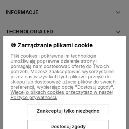
INFORMACJE
TECHNOLOGIA LED
🍪 Zarządzanie plikami cookie
DLA KUPUJĄCYCH
Pliki cookies i pokrewne im technologie
umożliwiają poprawne działanie strony i
pomagają nam dostosować ofertę do Twoich
O FIRMIE
potrzeb. Możesz zaakceptować wykorzystanie
przez nas wszystkich tych plików i przejść do
sklepu lub dostosować użycie plików do swoich
preferencji, wybierając opcję "Dostosuj zgody".
Więcej o plikach cookies przeczytasz w naszej
Polityce prywatności.
Zaakceptuj tylko niezbędne
Sklep internetowy Shoper.pl
Szablon Shoper Modern 3.0™
od
GrowCommerce
Dostosuj zgody