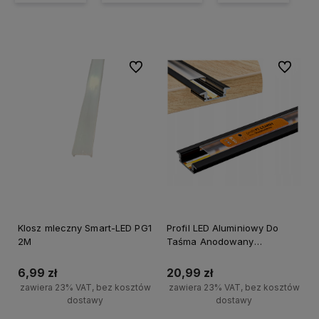
Do ulubionych
Do ulubi
Klosz mleczny Smart-LED PG1
Profil LED Aluminiowy Do
2M
Taśma Anodowany
Wpuszczany Frez Klosz
Mrożony 2m
6,99 zł
20,99 zł
zawiera 23% VAT, bez kosztów
zawiera 23% VAT, bez kosztów
dostawy
dostawy