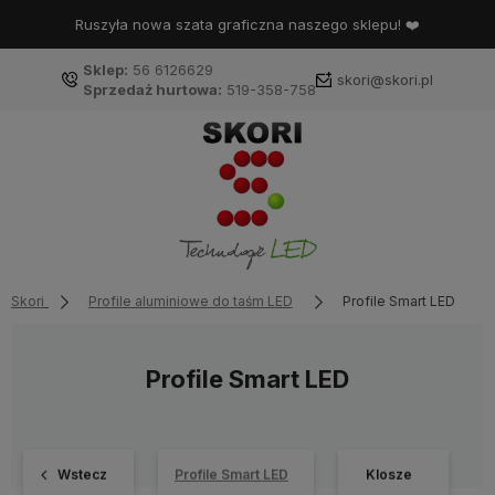
Ruszyła nowa szata graficzna naszego sklepu! ❤️
Sklep:
56 6126629
skori@skori.pl
Sprzedaż hurtowa:
519-358-758
Skori
Profile aluminiowe do taśm LED
Profile Smart LED
Profile Smart LED
Wstecz
Profile Smart LED
Klosze