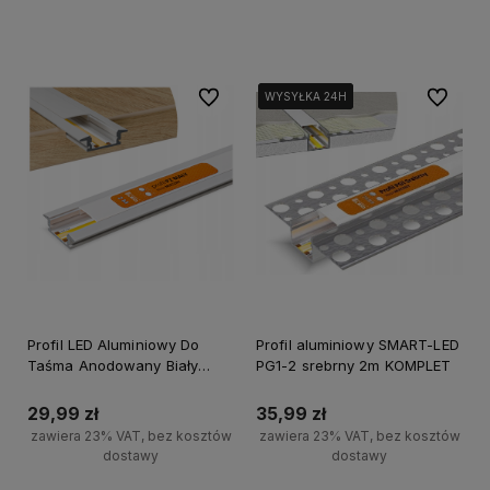
Do koszyka
Do koszyka
Do ulubionych
Do ulubi
WYSYŁKA 24H
WYSYŁKA 24H
WYSYŁKA 24H
Profil LED Aluminiowy Do
Profil aluminiowy SMART-LED
Taśma Anodowany Biały
PG1-2 srebrny 2m KOMPLET
Wpuszczany Klosz Mrożony
2m
29,99 zł
35,99 zł
zawiera 23% VAT, bez kosztów
zawiera 23% VAT, bez kosztów
dostawy
dostawy