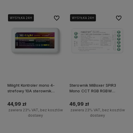
Do ulubionych
Do ulubi
WYSYŁKA 24H
WYSYŁKA 24H
WYSYŁKA 24H
WYSYŁKA 24H
WYSYŁKA 24H
Milight Kontroler mono 4-
Sterownik MiBoxer SPIR3
strefowy 10A sterownik
Mono CCT RGB RGBW
FUT036
uniwersalny
44,99 zł
46,99 zł
zawiera 23% VAT, bez kosztów
zawiera 23% VAT, bez kosztów
dostawy
dostawy
Do koszyka
Do koszyka