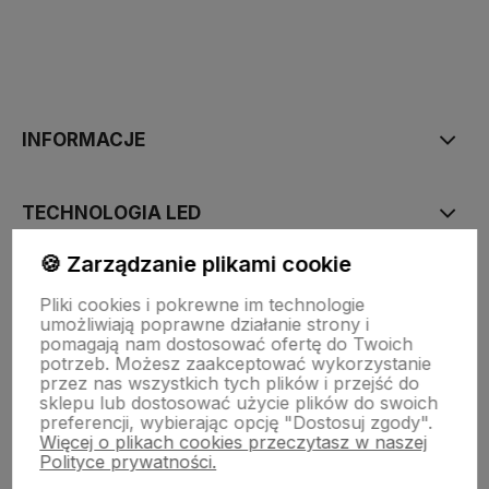
polityce prywatności
INFORMACJE
TECHNOLOGIA LED
🍪 Zarządzanie plikami cookie
DLA KUPUJĄCYCH
Pliki cookies i pokrewne im technologie
umożliwiają poprawne działanie strony i
pomagają nam dostosować ofertę do Twoich
O FIRMIE
potrzeb. Możesz zaakceptować wykorzystanie
przez nas wszystkich tych plików i przejść do
sklepu lub dostosować użycie plików do swoich
preferencji, wybierając opcję "Dostosuj zgody".
Więcej o plikach cookies przeczytasz w naszej
Polityce prywatności.