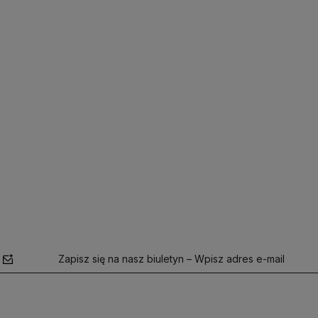
ostawy
Działamy od 2013 roku, mamy więc
Wszystkie nasze produkty 
już
ponad 10 lat doświadczenia na
dostępne od ręki,
dlatego
polskim rynku.
liczyć na ekspresową do
Zapisz się na nasz biuletyn – Wpisz adres e-mail