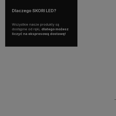
Dlaczego SKORI LED?
y więc
Wszystkie nasze produkty są
Skorzystaj z darmowej d
enia na
dostępne od ręki,
dlatego możesz
już od 300 zł!
liczyć na ekspresową dostawę!