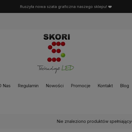
Ruszyła nowa szata graficzna naszego sklepu! ❤️
O Nas
Regulamin
Nowości
Promocje
Kontakt
Blog
Nie znaleziono produktów spełniający