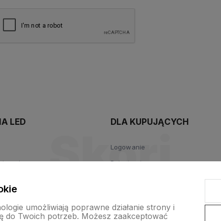
polityce
prywatności
A LED
DLA KUPUJĄCYCH
Logowanie
wiązania
Rejestracja
Kontakt
okie
a LED
Punkty lojalnościowe
nologie umożliwiają poprawne działanie strony i
ę do Twoich potrzeb. Możesz zaakceptować