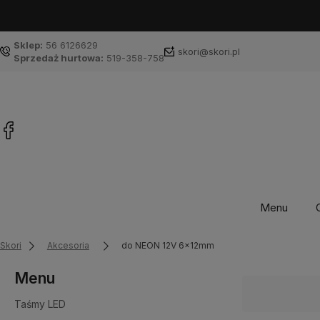
Sklep:
56 6126629
skori@skori.pl
Sprzedaż hurtowa:
519-358-758
Menu
Skori
Akcesoria
do NEON 12V 6x12mm
Menu
Taśmy LED