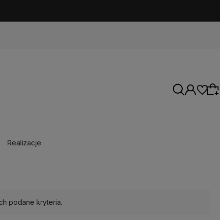
Realizacje
Wybierz coś dla siebie z naszej aktualnej
oferty lub zaloguj się, aby przywrócić dodane
produkty do listy z poprzedniej sesji.
ch podane kryteria.