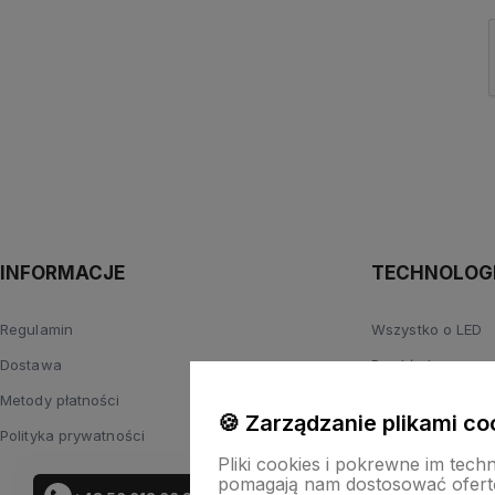
INFORMACJE
TECHNOLOGI
Regulamin
Wszystko o LED
Dostawa
Przykładowe roz
Metody płatności
Zasilanie
🍪 Zarządzanie plikami co
Polityka prywatności
Parametry światł
Pliki cookies i pokrewne im tech
pomagają nam dostosować ofert