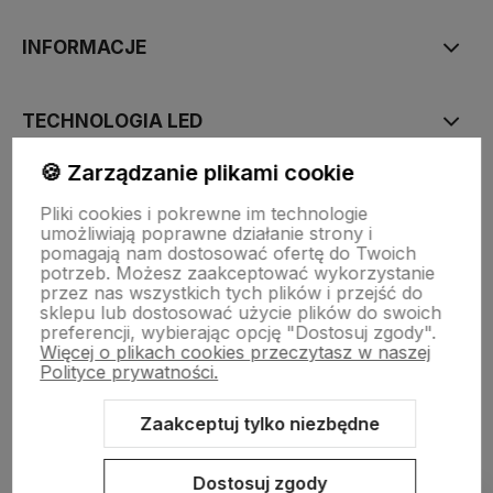
INFORMACJE
TECHNOLOGIA LED
🍪 Zarządzanie plikami cookie
DLA KUPUJĄCYCH
Pliki cookies i pokrewne im technologie
umożliwiają poprawne działanie strony i
pomagają nam dostosować ofertę do Twoich
O FIRMIE
potrzeb. Możesz zaakceptować wykorzystanie
przez nas wszystkich tych plików i przejść do
sklepu lub dostosować użycie plików do swoich
preferencji, wybierając opcję "Dostosuj zgody".
Więcej o plikach cookies przeczytasz w naszej
Polityce prywatności.
Zaakceptuj tylko niezbędne
Sklep internetowy Shoper.pl
Szablon Shoper Modern 3.0™
od
GrowCommerce
Dostosuj zgody