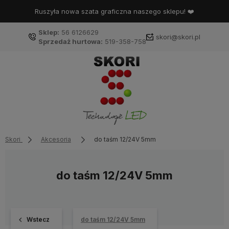
Ruszyła nowa szata graficzna naszego sklepu! ❤️
Sklep:
56 6126629
skori@skori.pl
Sprzedaż hurtowa:
519-358-758
Skori
Akcesoria
do taśm 12/24V 5mm
do taśm 12/24V 5mm
Wstecz
do taśm 12/24V 5mm