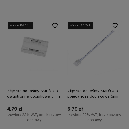
Do koszyka
Do koszyka
Do ulubionych
Do ulubi
WYSYŁKA 24H
WYSYŁKA 24H
WYSYŁKA 24H
WYSYŁKA 24H
Złączka do taśmy SMD/COB
Złączka do taśmy SMD/COB
dwustronna dociskowa 5mm
pojedyncza dociskowa 5mm
4,79 zł
5,79 zł
zawiera 23% VAT, bez kosztów
zawiera 23% VAT, bez kosztów
dostawy
dostawy