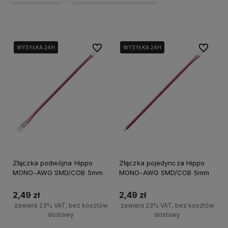
Do ulubionych
Do ulubi
WYSYŁKA 24H
WYSYŁKA 24H
WYSYŁKA 24H
WYSYŁKA 24H
Złączka podwójna Hippo
Złączka pojedyncza Hippo
MONO-AWG SMD/COB 5mm
MONO-AWG SMD/COB 5mm
2,49 zł
2,49 zł
zawiera 23% VAT, bez kosztów
zawiera 23% VAT, bez kosztów
dostawy
dostawy