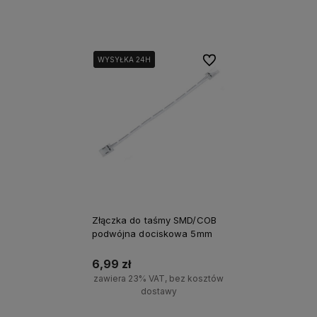
Do koszyka
Do koszyka
Do ulubionych
WYSYŁKA 24H
WYSYŁKA 24H
Złączka do taśmy SMD/COB
podwójna dociskowa 5mm
6,99 zł
zawiera 23% VAT, bez kosztów
dostawy