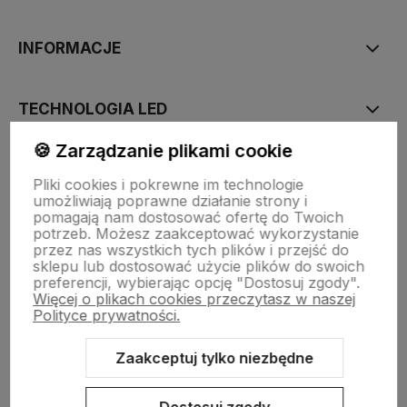
INFORMACJE
TECHNOLOGIA LED
🍪 Zarządzanie plikami cookie
DLA KUPUJĄCYCH
Pliki cookies i pokrewne im technologie
umożliwiają poprawne działanie strony i
pomagają nam dostosować ofertę do Twoich
O FIRMIE
potrzeb. Możesz zaakceptować wykorzystanie
przez nas wszystkich tych plików i przejść do
sklepu lub dostosować użycie plików do swoich
preferencji, wybierając opcję "Dostosuj zgody".
Więcej o plikach cookies przeczytasz w naszej
Polityce prywatności.
Zaakceptuj tylko niezbędne
Sklep internetowy Shoper.pl
Szablon Shoper Modern 3.0™
od
GrowCommerce
Dostosuj zgody