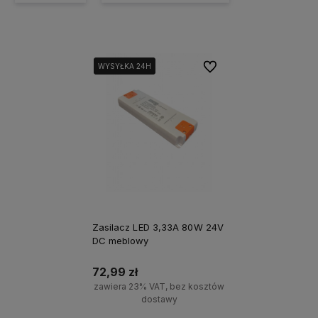
Do ulubionych
WYSYŁKA 24H
WYSYŁKA 24H
Zasilacz LED 3,33A 80W 24V
DC meblowy
72,99 zł
zawiera 23% VAT, bez kosztów
dostawy