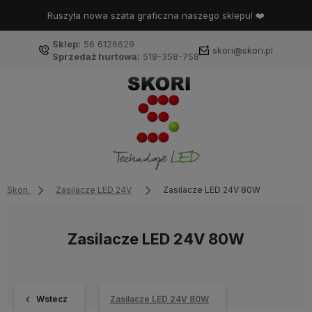
Ruszyła nowa szata graficzna naszego sklepu! ❤️
Sklep:
56 6126629
skori@skori.pl
Sprzedaż hurtowa:
519-358-758
Skori
Zasilacze LED 24V
Zasilacze LED 24V 80W
Zasilacze LED 24V 80W
Wstecz
Zasilacze LED 24V 80W