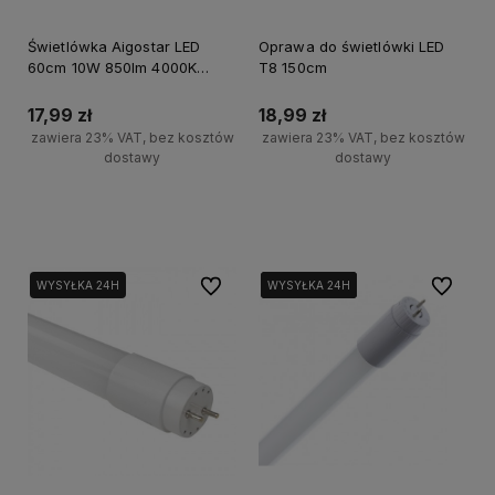
Świetlówka Aigostar LED
Oprawa do świetlówki LED
60cm 10W 850lm 4000K
T8 150cm
Plastic
17,99 zł
18,99 zł
zawiera 23% VAT, bez kosztów
zawiera 23% VAT, bez kosztów
dostawy
dostawy
Powiadom o dostępności
Do koszyka
Do ulubionych
Do ulubi
WYSYŁKA 24H
WYSYŁKA 24H
WYSYŁKA 24H
WYSYŁKA 24H