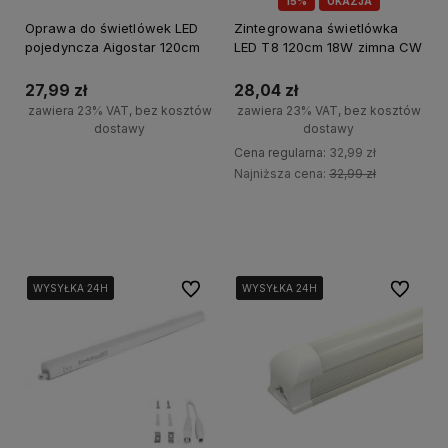
15%
OKAZJA
Oprawa do świetlówek LED
Zintegrowana świetlówka
pojedyncza Aigostar 120cm
LED T8 120cm 18W zimna CW
27,99 zł
28,04 zł
zawiera 23% VAT, bez kosztów
zawiera 23% VAT, bez kosztów
dostawy
dostawy
Cena regularna:
32,99 zł
Najniższa cena:
32,99 zł
Do koszyka
Do koszyka
Do ulubionych
Do ulubi
WYSYŁKA 24H
WYSYŁKA 24H
WYSYŁKA 24H
WYSYŁKA 24H
WYSYŁKA 24H
WYSYŁKA 24H
WYSYŁKA 24H