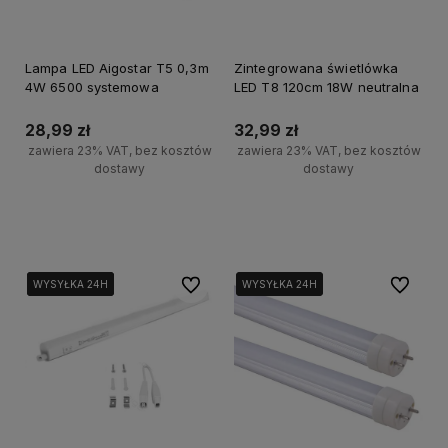
Lampa LED Aigostar T5 0,3m
Zintegrowana świetlówka
4W 6500 systemowa
LED T8 120cm 18W neutralna
28,99 zł
32,99 zł
zawiera 23% VAT, bez kosztów
zawiera 23% VAT, bez kosztów
dostawy
dostawy
Do koszyka
Powiadom o dostępności
Do ulubionych
Do ulubi
WYSYŁKA 24H
WYSYŁKA 24H
WYSYŁKA 24H
WYSYŁKA 24H
WYSYŁKA 24H