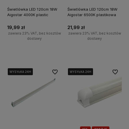
Świetlówka LED 120cm 18W
Świetlówka LED 120cm 18W
Aigostar 4000K plastic
Aigostar 6500K plastikowa
19,99 zł
21,99 zł
zawiera 23% VAT, bez kosztów
zawiera 23% VAT, bez kosztów
dostawy
dostawy
Do koszyka
Do koszyka
Do ulubionych
Do ulubi
WYSYŁKA 24H
WYSYŁKA 24H
WYSYŁKA 24H
WYSYŁKA 24H
WYSYŁKA 24H
WYSYŁKA 24H
WYSYŁKA 24H
WYSYŁKA 24H