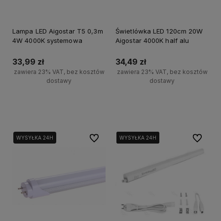
Lampa LED Aigostar T5 0,3m
Świetlówka LED 120cm 20W
4W 4000K systemowa
Aigostar 4000K half alu
33,99 zł
34,49 zł
zawiera 23% VAT, bez kosztów
zawiera 23% VAT, bez kosztów
dostawy
dostawy
Do koszyka
Powiadom o dostępności
Do ulubionych
Do ulubi
WYSYŁKA 24H
WYSYŁKA 24H
WYSYŁKA 24H
WYSYŁKA 24H