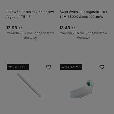
Przewód zasilający do opraw
Świetlówka LED Aigostar 18W
Aigostar T5 1,5m
1.2M 6500K Glass 100Lm/W
12,99 zł
13,49 zł
zawiera 23% VAT, bez kosztów
zawiera 23% VAT, bez kosztów
dostawy
dostawy
Do koszyka
Do koszyka
Do ulubionych
Do ulubi
WYSYŁKA 24H
WYSYŁKA 24H
WYSYŁKA 24H
WYSYŁKA 24H
WYSYŁKA 24H
WYSYŁKA 24H
WYSYŁKA 24H
WYSYŁKA 24H