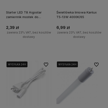
Starter LED T8 Aigostar
Świetlówka liniowa Kanlux
zamiennik mostek do
T5-13W 4000K/65
świetlówek
2,39 zł
6,99 zł
zawiera 23% VAT, bez kosztów
zawiera 23% VAT, bez kosztów
dostawy
dostawy
Powiadom o dostępności
Powiadom o dostępności
Do ulubionych
Do ulubi
WYSYŁKA 24H
WYSYŁKA 24H
WYSYŁKA 24H
WYSYŁKA 24H