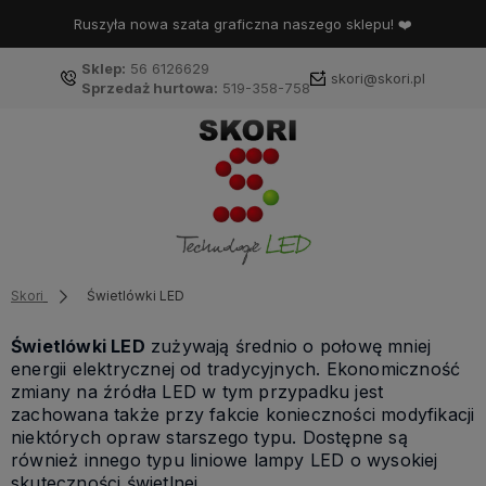
Ruszyła nowa szata graficzna naszego sklepu! ❤️
Sklep:
56 6126629
skori@skori.pl
Sprzedaż hurtowa:
519-358-758
Skori
Świetlówki LED
Świetlówki LED
zużywają średnio o połowę mniej
energii elektrycznej od tradycyjnych. Ekonomiczność
zmiany na źródła LED w tym przypadku jest
zachowana także przy fakcie konieczności modyfikacji
niektórych opraw starszego typu. Dostępne są
również innego typu liniowe lampy LED o wysokiej
skuteczności świetlnej.