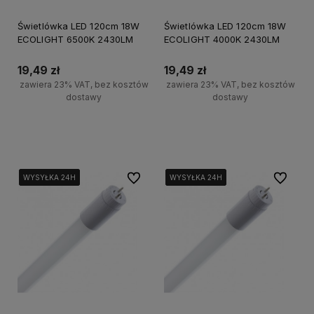
Świetlówka LED 120cm 18W
Świetlówka LED 120cm 18W
ECOLIGHT 6500K 2430LM
ECOLIGHT 4000K 2430LM
19,49 zł
19,49 zł
zawiera 23% VAT, bez kosztów
zawiera 23% VAT, bez kosztów
dostawy
dostawy
Do koszyka
Do koszyka
Do ulubionych
Do ulubi
WYSYŁKA 24H
WYSYŁKA 24H
WYSYŁKA 24H
WYSYŁKA 24H
WYSYŁKA 24H
WYSYŁKA 24H
WYSYŁKA 24H
WYSYŁKA 24H