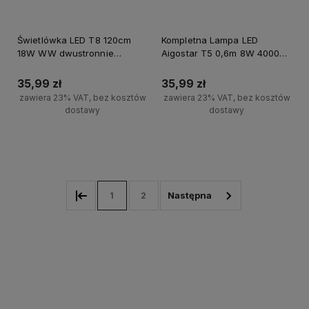
Świetlówka LED T8 120cm
Kompletna Lampa LED
18W WW dwustronnie
Aigostar T5 0,6m 8W 4000K
zasilana
systemowa
35,99 zł
35,99 zł
zawiera 23% VAT, bez kosztów
zawiera 23% VAT, bez kosztów
dostawy
dostawy
Do koszyka
Powiadom o dostępności
1
2