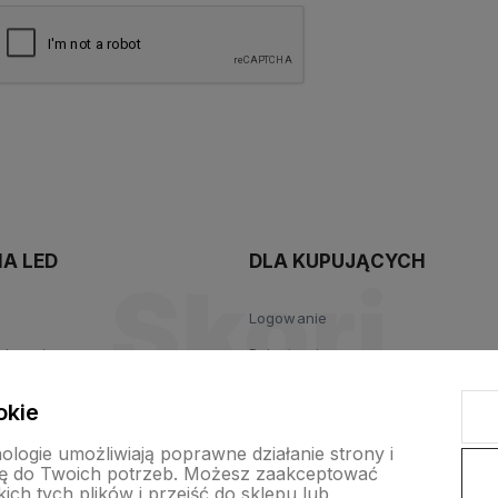
polityce
prywatności
A LED
DLA KUPUJĄCYCH
Logowanie
wiązania
Rejestracja
Kontakt
okie
a LED
Punkty lojalnościowe
nologie umożliwiają poprawne działanie strony i
ę do Twoich potrzeb. Możesz zaakceptować
ch tych plików i przejść do sklepu lub