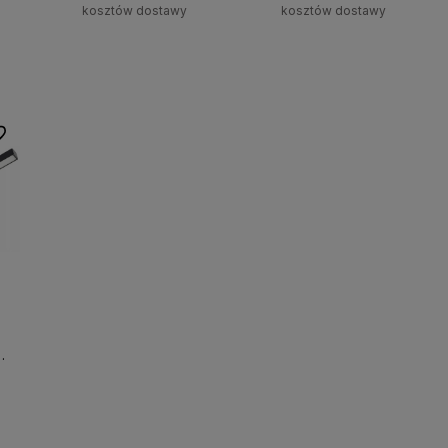
kosztów dostawy
kosztów dostawy
Powiadom o dostępności
Do koszyka
 ulubionych
są
 możesz
stawę!
z