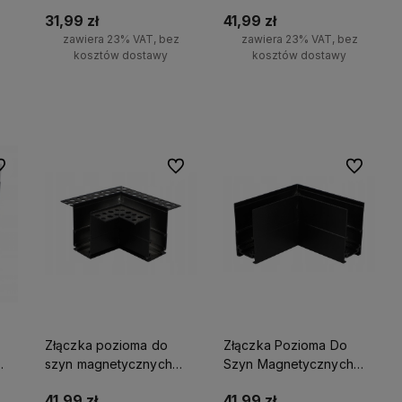
4000K 12W
12W 3000K
31,99 zł
41,99 zł
z
zawiera 23% VAT, bez
zawiera 23% VAT, bez
kosztów dostawy
kosztów dostawy
ci
Do koszyka
Do koszyka
 ulubionych
Do ulubionych
Do ulubio
Złączka pozioma do
Złączka Pozioma Do
szyn magnetycznych
Szyn Magnetycznych
podtynkowa L
Natynkowa L
41,99 zł
41,99 zł