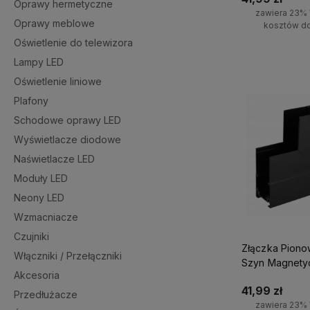
Oprawy hermetyczne
zawiera 23% 
Oprawy meblowe
kosztów d
Oświetlenie do telewizora
Do kosz
Lampy LED
Oświetlenie liniowe
Plafony
Schodowe oprawy LED
Wyświetlacze diodowe
Naświetlacze LED
Moduły LED
Neony LED
Wzmacniacze
Czujniki
Złączka Pion
Włączniki / Przełączniki
Szyn Magnety
Akcesoria
Natynkowa L
41,99 zł
Przedłużacze
zawiera 23% 