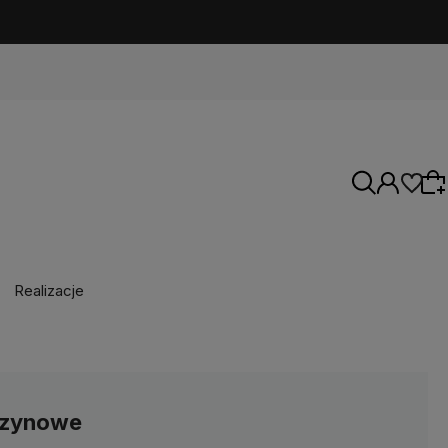
Realizacje
Wybierz coś dla siebie z naszej aktualnej
oferty lub zaloguj się, aby przywrócić dodane
produkty do listy z poprzedniej sesji.
szynowe