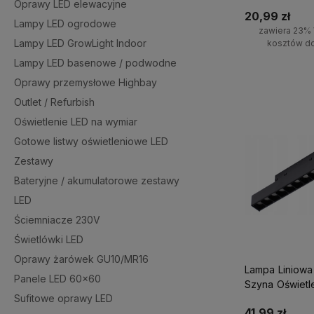
Oprawy LED elewacyjne
20,99 zł
Lampy LED ogrodowe
zawiera 23% 
Lampy LED GrowLight Indoor
kosztów d
Lampy LED basenowe / podwodne
Do kosz
Oprawy przemysłowe Highbay
Outlet / Refurbish
Oświetlenie LED na wymiar
Gotowe listwy oświetleniowe LED
Zestawy
Bateryjne / akumulatorowe zestawy
LED
Ściemniacze 230V
Świetlówki LED
Oprawy żarówek GU10/MR16
Lampa Liniowa
Panele LED 60x60
Szyna Oświetl
Sufitowe oprawy LED
12W 4000K
41,99 zł