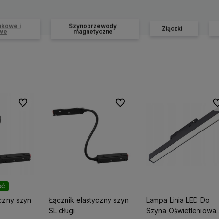
nkowe i
Szynoprzewody
Złączki
we
magnetyczne
Do ulubionych
Do ulubionych
Do
ŚĆ
yczny szyn
Łącznik elastyczny szyn
Lampa Linia LED Do
SL długi
Szyna Oświetleniowa