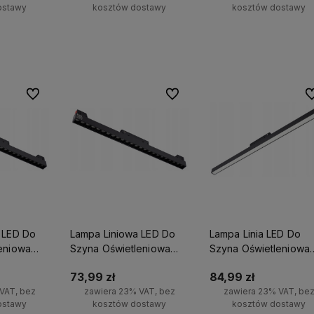
ostawy
kosztów dostawy
kosztów dostawy
yka
Do koszyka
Do koszyka
Do ulubionych
Do ulubionych
Do
 LED Do
Lampa Liniowa LED Do
Lampa Linia LED Do
ostawy
Działamy od 2013 roku, mamy więc
Wszystkie nasze produkty 
eniowa
Szyna Oświetleniowa
Szyna Oświetleniowa
już
ponad 10 lat doświadczenia na
dostępne od ręki,
dlatego
24W 4000K
3000K 24W
polskim rynku.
liczyć na ekspresową do
73,99 zł
84,99 zł
VAT, bez
zawiera 23% VAT, bez
zawiera 23% VAT, be
ostawy
kosztów dostawy
kosztów dostawy