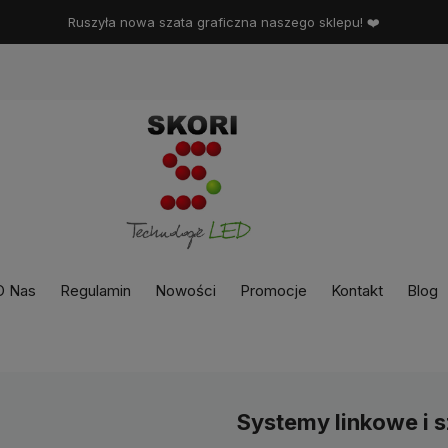
Ruszyła nowa szata graficzna naszego sklepu! ❤️
O Nas
Regulamin
Nowości
Promocje
Kontakt
Blog
Systemy linkowe i 