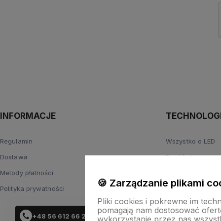
INFORMACJE
TECHNOLOGI
Regulamin
Wszystko o LED
Dostawa
Przykładowe roz
Metody płatności
Zasilanie
🍪 Zarządzanie plikami co
Polityka prywatności
Parametry światł
Pliki cookies i pokrewne im tech
pomagają nam dostosować ofert
+48 56 612 66 29
wykorzystanie przez nas wszystki