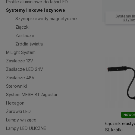
Profile aluminiowe do taśm LED
Systemy linkowe i szynowe
Systemy li
Szynoprzewody magnetyczne
szyno
Złączki
Zasilacze
Źródła światła
MiLight System
Zasilacze 12V
Zasilacze LED 24V
Zasilacze 48V
Sterowniki
System MESH BT Aigostar
Hexagon
Żarówki LED
NOWO
Lampy wiszące
Łącznik elast
Lampy LED ULICZNE
SL krótki