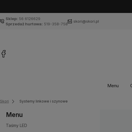
Sklep:
56 6126629
skori@skori.pl
Sprzedaż hurtowa:
519-358-758
Menu
Skori
Systemy linkowe i szynowe
Menu
Taśmy LED