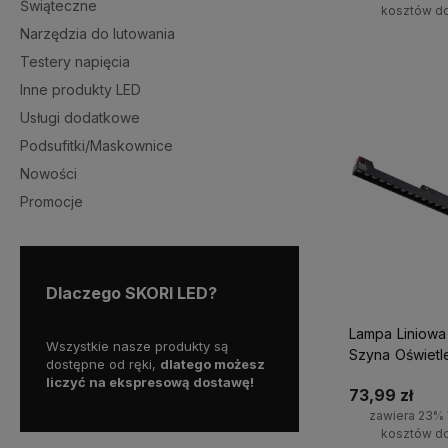
Świąteczne
kosztów d
Narzędzia do lutowania
Do kosz
Testery napięcia
Inne produkty LED
Usługi dodatkowe
Podsufitki/Maskownice
Nowości
Promocje
Dlaczego SKORI LED?
Lampa Liniowa
y więc
Wszystkie nasze produkty są
Skorzystaj z darmowej d
Szyna Oświetl
enia na
dostępne od ręki,
dlatego możesz
już od 300 zł!
24W 3000K
liczyć na ekspresową dostawę!
73,99 zł
zawiera 23% 
kosztów d