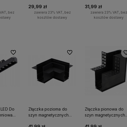
3000K 12W
29,99 zł
31,99 zł
VAT, bez
zawiera 23% VAT, bez
zawiera 23% VAT, be
ostawy
kosztów dostawy
kosztów dostawy
yka
Do koszyka
Powiadom o dostępnoś
Do ulubionych
Do ulubionych
Do
 LED Do
Złączka pozioma do
Złączka pionowa do
eniowa
szyn magnetycznych
szyn magnetycznych
wpuszczany L
podtynkowa L
41,99 zł
41,99 zł