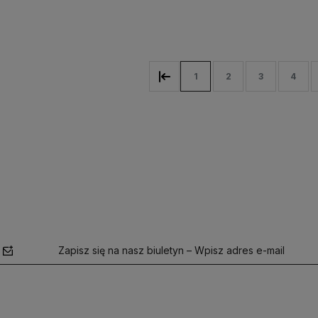
yka
Do koszyka
Do koszyka
1
2
3
4
Zapisz się na nasz biuletyn – Wpisz adres e-mail