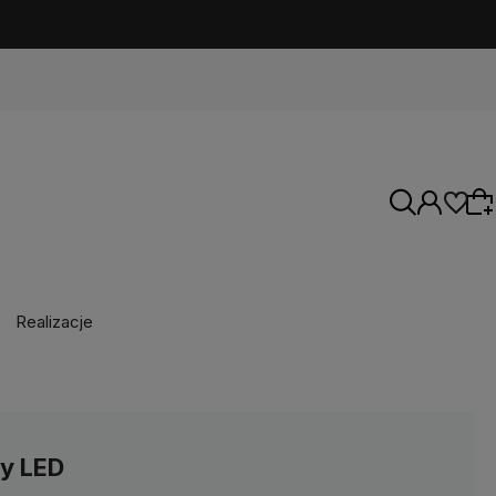
Realizacje
Wybierz coś dla siebie z naszej aktualnej
oferty lub zaloguj się, aby przywrócić dodane
produkty do listy z poprzedniej sesji.
y LED