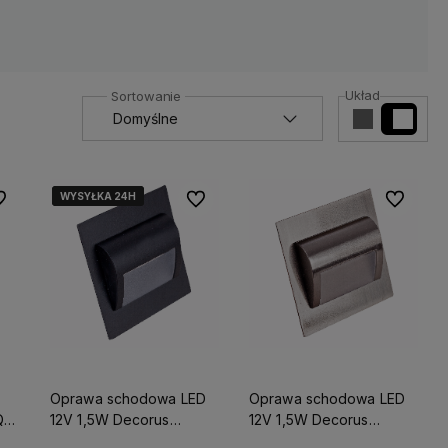
Układ
WYSYŁKA 24H
WYSYŁKA 24H
WYSYŁKA 24H
 ulubionych
Do ulubionych
Do ulubio
Oprawa schodowa LED
Oprawa schodowa LED
QR
12V 1,5W Decorus
12V 1,5W Decorus
CZARNA Zimna
SATYNA