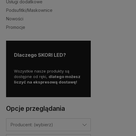
Usługi dodatkowe
Podsufitki/Maskownice
Nowości
Promocje
Dlaczego SKORI LED?
y więc
Wszystkie nasze produkty są
Skorzystaj z darmowej d
enia na
dostępne od ręki,
dlatego możesz
już od 300 zł!
liczyć na ekspresową dostawę!
Opcje przeglądania
Producent: (wybierz)