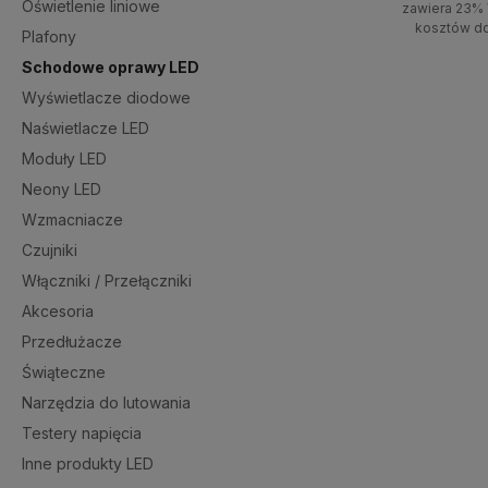
Oświetlenie liniowe
zawiera 23% 
kosztów d
Plafony
Schodowe oprawy LED
Powiadom o do
Wyświetlacze diodowe
Naświetlacze LED
Moduły LED
Neony LED
Wzmacniacze
Czujniki
Włączniki / Przełączniki
Akcesoria
Przedłużacze
Świąteczne
Narzędzia do lutowania
Testery napięcia
Inne produkty LED