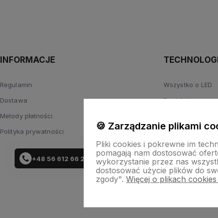
INFORMACJE
TECHNOLOGI
Regulamin
Wszystko o LED
Dostawa
Przykładowe roz
Metody płatności
Zasilanie
🍪 Zarządzanie plikami co
Polityka prywatności
Parametry światł
Pliki cookies i pokrewne im tech
pomagają nam dostosować ofert
+48 56 612 66 29
wykorzystanie przez nas wszystki
dostosować użycie plików do swo
zgody".
Więcej o plikach cookies
Skle