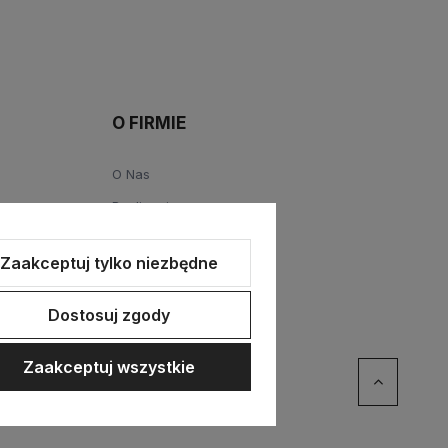
O FIRMIE
O Nas
Realizacje
Polityka jakości
Zaakceptuj tylko niezbędne
Współpraca
Dostosuj zgody
Zaakceptuj wszystkie
erce