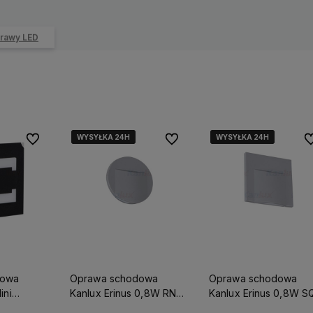
rawy LED
WYSYŁKA 24H
WYSYŁKA 24H
WYSYŁKA 24H
WYSYŁKA 24H
WYSYŁKA 24H
WYSYŁKA 24H
Do ulubionych
Do ulubionych
Do
dowa
Oprawa schodowa
Oprawa schodowa
ini
Kanlux Erinus 0,8W RND
Kanlux Erinus 0,8W S
GREY NW
GREY NW