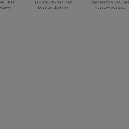
VAT, bez
zawiera 23% VAT, bez
zawiera 23% VAT, be
ostawy
kosztów dostawy
kosztów dostawy
stępności
Do koszyka
Do koszyka