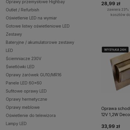
Oprawy przemysłowe Highbay
28,99 zł
zawiera 23% 
Outlet / Refurbish
kosztów d
Oświetlenie LED na wymiar
Gotowe listwy oświetleniowe LED
Powiadom o do
Zestawy
Bateryjne / akumulatorowe zestawy
WYSYŁKA 24H
WYSYŁKA 24H
WYSYŁKA 24H
LED
Ściemniacze 230V
Świetlówki LED
Oprawy żarówek GU10/MR16
Panele LED 60x60
Sufitowe oprawy LED
Oprawy hermetyczne
Oprawy meblowe
Oprawa schod
12V 1,2W Deco
Oświetlenie do telewizora
MOSIĄDZ Neut
Lampy LED
33,99 zł