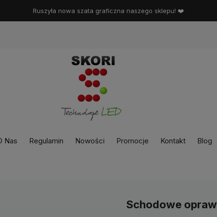
Ruszyła nowa szata graficzna naszego sklepu! ❤️
O Nas
Regulamin
Nowości
Promocje
Kontakt
Blog
Schodowe opraw