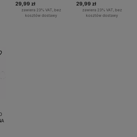
29,99 zł
29,99 zł
z
zawiera 23% VAT, bez
zawiera 23% VAT, bez
kosztów dostawy
kosztów dostawy
ci
Do koszyka
Do koszyka
 ulubionych
D
NA