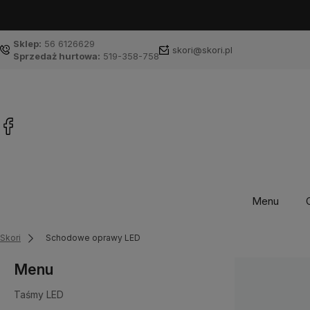
Sklep:
56 6126629
skori@skori.pl
Sprzedaż hurtowa:
519-358-758
Menu
Skori
Schodowe oprawy LED
Menu
Taśmy LED