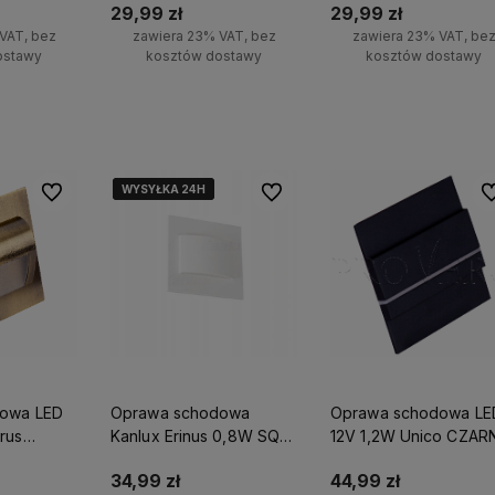
29,99 zł
29,99 zł
VAT, bez
zawiera 23% VAT, bez
zawiera 23% VAT, be
ostawy
kosztów dostawy
kosztów dostawy
stępności
Do koszyka
Powiadom o dostępnoś
WYSYŁKA 24H
WYSYŁKA 24H
WYSYŁKA 24H
Do ulubionych
Do ulubionych
Do
owa LED
Oprawa schodowa
Oprawa schodowa LE
rus
Kanlux Erinus 0,8W SQR
12V 1,2W Unico CZAR
ralna
WHITE NW
34,99 zł
44,99 zł