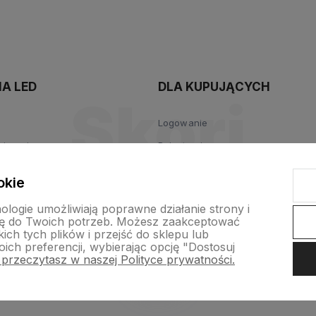
polityce
prywatności
A LED
DLA KUPUJĄCYCH
Logowanie
wiązania
Rejestracja
Kontakt
okie
a LED
Punkty lojalnościowe
nologie umożliwiają poprawne działanie strony i
ę do Twoich potrzeb. Możesz zaakceptować
ch tych plików i przejść do sklepu lub
ich preferencji, wybierając opcję "Dostosuj
 przeczytasz w naszej Polityce prywatności.
p internetowy Shoper.pl
Szablon Shoper Modern 3.0™
od GrowComm