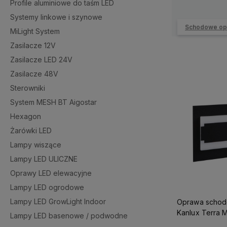
Profile aluminiowe do taśm LED
Systemy linkowe i szynowe
Schodowe op
MiLight System
Zasilacze 12V
Zasilacze LED 24V
Zasilacze 48V
Sterowniki
System MESH BT Aigostar
Hexagon
Żarówki LED
Lampy wiszące
Lampy LED ULICZNE
Oprawy LED elewacyjne
Lampy LED ogrodowe
Lampy LED GrowLight Indoor
Oprawa scho
Kanlux Terra M
Lampy LED basenowe / podwodne
CZARNA NW