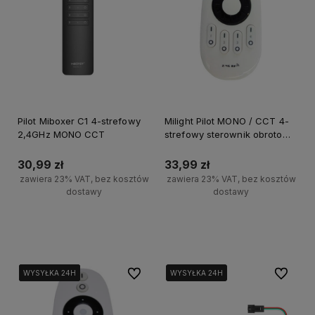
Pilot Miboxer C1 4-strefowy
Milight Pilot MONO / CCT 4-
2,4GHz MONO CCT
strefowy sterownik obrotowy
FUT006
30,99 zł
33,99 zł
zawiera 23% VAT, bez kosztów
zawiera 23% VAT, bez kosztów
dostawy
dostawy
Do koszyka
Do koszyka
Do ulubionych
Do ulubi
WYSYŁKA 24H
WYSYŁKA 24H
WYSYŁKA 24H
WYSYŁKA 24H
WYSYŁKA 24H
WYSYŁKA 24H