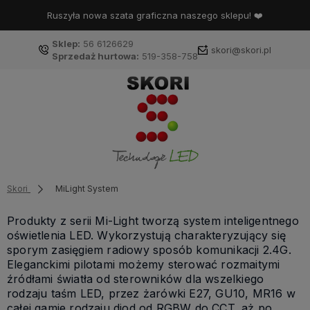
Ruszyła nowa szata graficzna naszego sklepu! ❤️
Sklep:
56 6126629
skori@skori.pl
Sprzedaż hurtowa:
519-358-758
Skori
MiLight System
Produkty z serii Mi-Light tworzą system inteligentnego
oświetlenia LED. Wykorzystują charakteryzujący się
sporym zasięgiem radiowy sposób komunikacji 2.4G.
Eleganckimi pilotami możemy sterować rozmaitymi
źródłami światła od sterowników dla wszelkiego
rodzaju taśm LED, przez żarówki E27, GU10, MR16 w
całej gamie rodzaju diod od RGBW do CCT, aż po