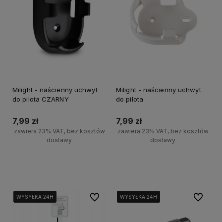
Milight - naścienny uchwyt
Milight - naścienny uchwyt
do pilota CZARNY
do pilota
7,99 zł
7,99 zł
zawiera 23% VAT, bez kosztów
zawiera 23% VAT, bez kosztów
dostawy
dostawy
Do koszyka
Do koszyka
Do ulubionych
Do ulubi
WYSYŁKA 24H
WYSYŁKA 24H
WYSYŁKA 24H
WYSYŁKA 24H
WYSYŁKA 24H
WYSYŁKA 24H
WYSYŁKA 24H