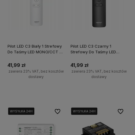
Pilot LED C3 Biały 1 Strefowy
Pilot LED C3 Czarny 1
Do Taśmy LED MONO/CCT z
Strefowy Do Taśmy LED
Uchwytem Miboxer
MONO/CCT z Uchwytem
Miboxer
41,99 zł
41,99 zł
zawiera 23% VAT, bez kosztów
zawiera 23% VAT, bez kosztów
dostawy
dostawy
Do koszyka
Do koszyka
Do ulubionych
Do ulubi
WYSYŁKA 24H
WYSYŁKA 24H
WYSYŁKA 24H
WYSYŁKA 24H
WYSYŁKA 24H
WYSYŁKA 24H