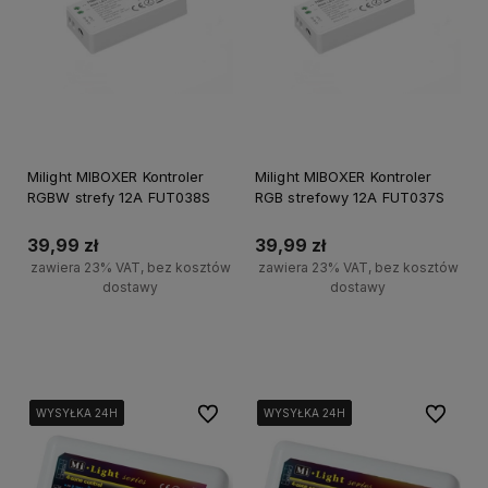
Milight MIBOXER Kontroler
Milight MIBOXER Kontroler
RGBW strefy 12A FUT038S
RGB strefowy 12A FUT037S
39,99 zł
39,99 zł
zawiera 23% VAT, bez kosztów
zawiera 23% VAT, bez kosztów
dostawy
dostawy
Do koszyka
Do koszyka
Do ulubionych
Do ulubi
WYSYŁKA 24H
WYSYŁKA 24H
WYSYŁKA 24H
WYSYŁKA 24H
WYSYŁKA 24H
WYSYŁKA 24H
WYSYŁKA 24H
WYSYŁKA 24H