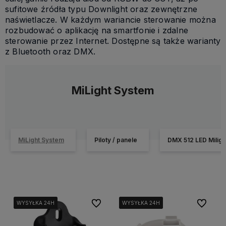
sufitowe źródła typu Downlight oraz zewnętrzne
naświetlacze. W każdym wariancie sterowanie można
rozbudować o aplikację na smartfonie i zdalne
sterowanie przez Internet. Dostępne są także warianty
z Bluetooth oraz DMX.
MiLight System
MiLight System
Piloty / panele
DMX 512 LED Miligh
Do ulubionych
Do ulubi
WYSYŁKA 24H
WYSYŁKA 24H
WYSYŁKA 24H
WYSYŁKA 24H
WYSYŁKA 24H
WYSYŁKA 24H
WYSYŁKA 24H
WYSYŁKA 24H