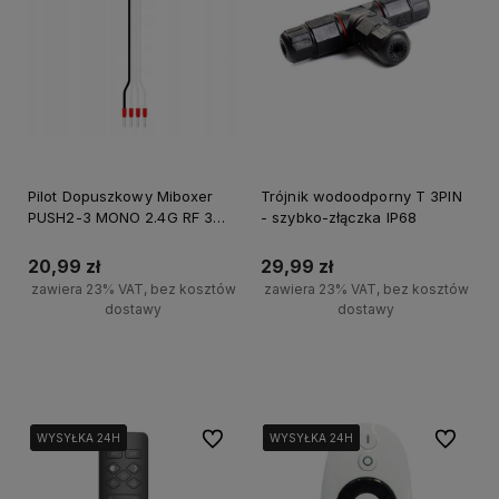
Pilot Dopuszkowy Miboxer
Trójnik wodoodporny T 3PIN
PUSH2-3 MONO 2.4G RF 3
- szybko-złączka IP68
Strefowy
20,99 zł
29,99 zł
zawiera 23% VAT, bez kosztów
zawiera 23% VAT, bez kosztów
dostawy
dostawy
Do koszyka
Do koszyka
Do ulubionych
Do ulubi
WYSYŁKA 24H
WYSYŁKA 24H
WYSYŁKA 24H
WYSYŁKA 24H
WYSYŁKA 24H
WYSYŁKA 24H