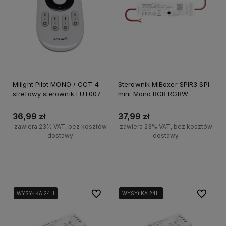
Milight Pilot MONO / CCT 4-
Sterownik MiBoxer SPIR3 SPI
strefowy sterownik FUT007
mini Mono RGB RGBW
uniwersalny
36,99 zł
37,99 zł
zawiera 23% VAT, bez kosztów
zawiera 23% VAT, bez kosztów
dostawy
dostawy
Do koszyka
Do koszyka
Do ulubionych
Do ulubi
WYSYŁKA 24H
WYSYŁKA 24H
WYSYŁKA 24H
WYSYŁKA 24H
WYSYŁKA 24H
WYSYŁKA 24H
WYSYŁKA 24H
WYSYŁKA 24H