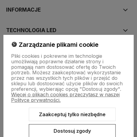
INFORMACJE
TECHNOLOGIA LED
🍪 Zarządzanie plikami cookie
DLA KUPUJĄCYCH
Pliki cookies i pokrewne im technologie
umożliwiają poprawne działanie strony i
pomagają nam dostosować ofertę do Twoich
O FIRMIE
potrzeb. Możesz zaakceptować wykorzystanie
przez nas wszystkich tych plików i przejść do
sklepu lub dostosować użycie plików do swoich
preferencji, wybierając opcję "Dostosuj zgody".
Więcej o plikach cookies przeczytasz w naszej
Polityce prywatności.
Zaakceptuj tylko niezbędne
Sklep internetowy Shoper.pl
Szablon Shoper Modern 3.0™
od
GrowCommerce
Dostosuj zgody