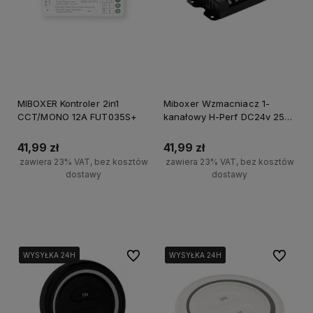
MIBOXER Kontroler 2in1
Miboxer Wzmacniacz 1-
CCT/MONO 12A FUT035S+
kanałowy H-Perf DC24v 25A
PA1
41,99 zł
41,99 zł
zawiera 23% VAT, bez kosztów
zawiera 23% VAT, bez kosztów
dostawy
dostawy
Do koszyka
Do koszyka
Do ulubionych
Do ulubi
WYSYŁKA 24H
WYSYŁKA 24H
WYSYŁKA 24H
WYSYŁKA 24H
WYSYŁKA 24H
WYSYŁKA 24H