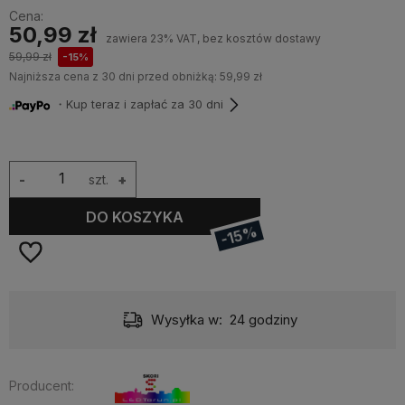
Cena:
50,99 zł
zawiera 23% VAT, bez kosztów dostawy
59,99 zł
-15%
Najniższa cena z 30 dni przed obniżką:
59,99 zł
・Kup teraz i zapłać za 30 dni
-
szt.
+
DO KOSZYKA
-15%
Wysyłka w:
24 godziny
Producent: