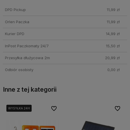
Cena nie zawiera ewentualnych kosztów płatności
DPD Pickup
11,99 zł
Orlen Paczka
11,99 zł
Kurier DPD
14,99 zł
InPost Paczkomaty 24/7
15,50 zł
Przesyłka dłużycowa 2m
20,99 zł
Odbiór osobisty
0,00 zł
Inne z tej kategorii
bionych
bionych
Do ulubionych
Do ulubionych
Do ulubi
Do ulubi
WYSYŁKA 24H
WYSYŁKA 24H