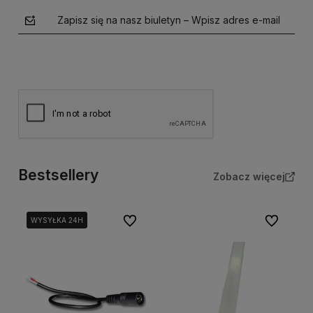
Zapisz się na nasz biuletyn – Wpisz adres e-mail
Bestsellery
Zobacz więcej
polityce prywatności
Do ulubionych
Do ulubion
WYSYŁKA 24H
WYSYŁKA 24H