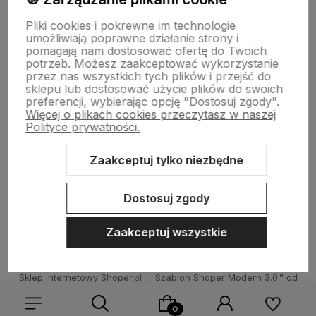
INFORMACJE
Pliki cookies i pokrewne im technologie
umożliwiają poprawne działanie strony i
pomagają nam dostosować ofertę do Twoich
potrzeb. Możesz zaakceptować wykorzystanie
TECHNOLOGIA LED
przez nas wszystkich tych plików i przejść do
sklepu lub dostosować użycie plików do swoich
preferencji, wybierając opcję "Dostosuj zgody".
Więcej o plikach cookies przeczytasz w naszej
DLA KUPUJĄCYCH
Polityce prywatności.
Zaakceptuj tylko niezbędne
O FIRMIE
Dostosuj zgody
Zaakceptuj wszystkie
Sklep internetowy Shoper.pl
Szablon Shoper Modern 3.0™
od
GrowCommerce