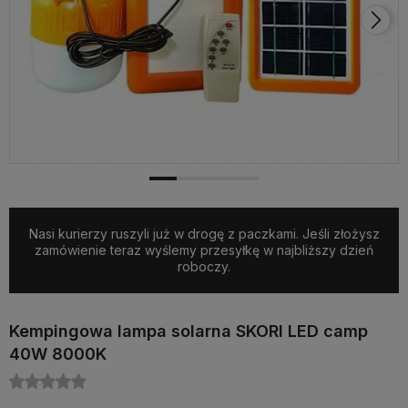
Nasi kurierzy ruszyli już w drogę z paczkami. Jeśli złożysz
zamówienie teraz wyślemy przesyłkę w najbliższy dzień
roboczy.
Kempingowa lampa solarna SKORI LED camp
40W 8000K