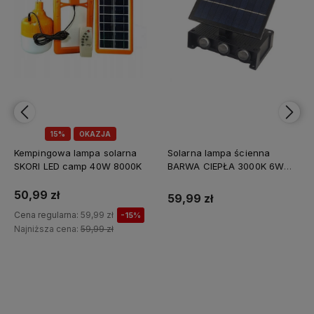
15%
OKAZJA
Kempingowa lampa solarna
Solarna lampa ścienna
SKORI LED camp 40W 8000K
BARWA CIEPŁA 3000K 6W
1800mAh
50,99 zł
59,99 zł
Cena regularna:
59,99 zł
-15%
Najniższa cena:
59,99 zł
Do koszyka
Do koszyka