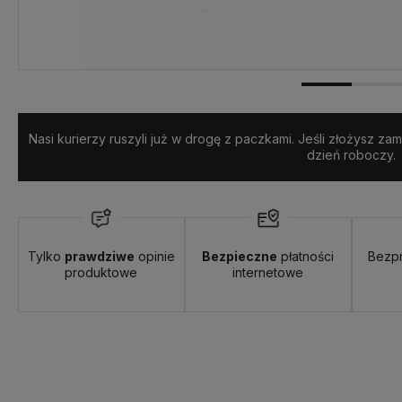
Nasi kurierzy ruszyli już w drogę z paczkami. Jeśli złożysz z
dzień roboczy.
Tylko
prawdziwe
opinie
Bezpieczne
płatności
Bezp
produktowe
internetowe