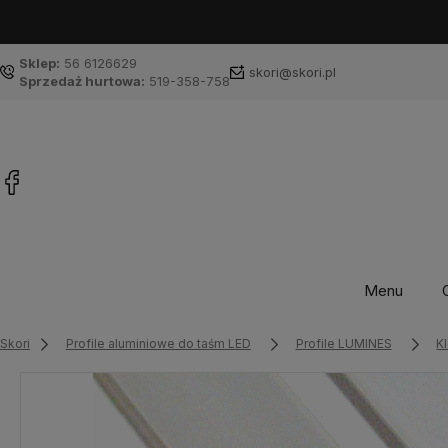
Sklep:
56 6126629
skori@skori.pl
Sprzedaż hurtowa:
519-358-758
Menu
Skori
Profile aluminiowe do taśm LED
Profile LUMINES
K