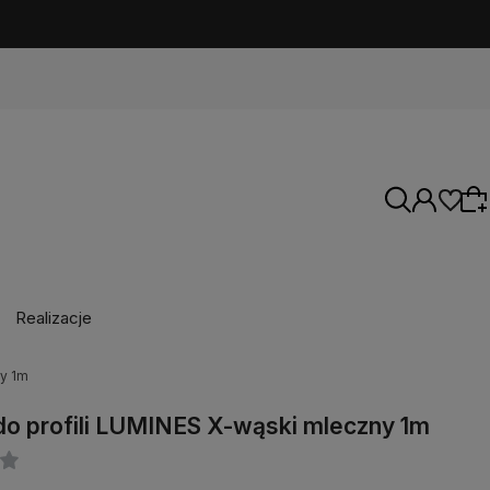
Realizacje
Wybierz coś dla siebie z naszej aktualnej
ny 1m
oferty lub zaloguj się, aby przywrócić dodane
produkty do listy z poprzedniej sesji.
do profili LUMINES X-wąski mleczny 1m