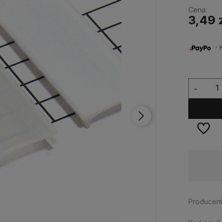
Cena:
3,49 
・Ku
-
Dostępność:
duża ilość
Producent