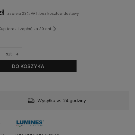
zł
zawiera 23% VAT, bez kosztów dostawy
p teraz i zapłać za 30 dni
szt.
+
DO KOSZYKA
Wysyłka w:
24 godziny
: