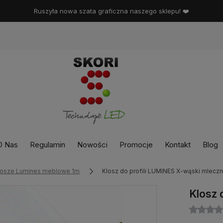
Ruszyła nowa szata graficzna naszego sklepu! ❤️
O Nas
Regulamin
Nowości
Promocje
Kontakt
Blog
losze Lumines meblowe 1m
Klosz do profili LUMINES X-wąski mlecz
Klosz 