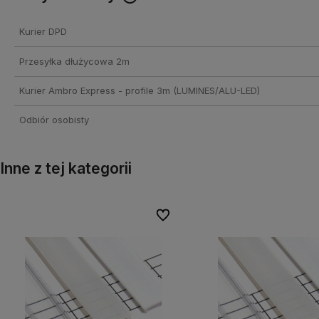
Cena nie zawiera ewentualnych
Kurier DPD
kosztów płatności
Przesyłka dłużycowa 2m
Kurier Ambro Express - profile 3m
(LUMINES/ALU-LED)
Odbiór osobisty
Inne z tej kategorii
onych
onych
Do ulubionych
Do ulubionych