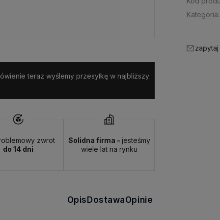
Kod produ
Kategoria:
zapytaj
amówienie teraz wyślemy przesyłkę w najbliższy
roblemowy zwrot
Solidna firma -
jesteśmy
do 14 dni
wiele lat na rynku
Opis
Dostawa
Opinie