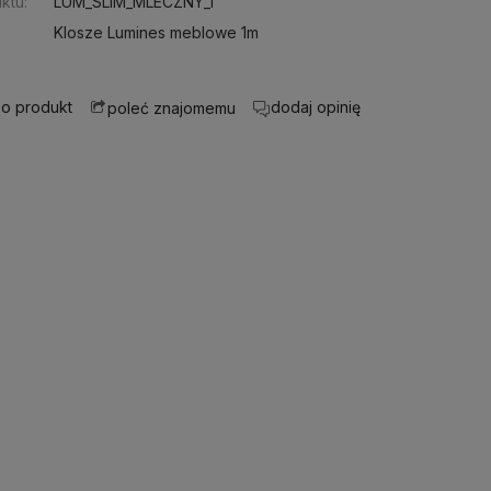
ktu:
LUM_SLIM_MLECZNY_1
Klosze Lumines meblowe 1m
 o produkt
dodaj opinię
poleć znajomemu