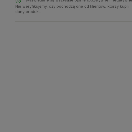
Wyświetlane są wszystkie opinie (pozytywne i negatywne
Nie weryfikujemy, czy pochodzą one od klientów, którzy kupili
dany produkt.