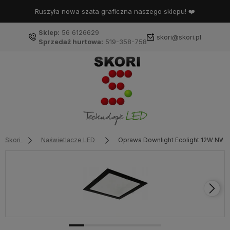
Ruszyła nowa szata graficzna naszego sklepu! ❤️
Sklep:
56 6126629
skori@skori.pl
Sprzedaż hurtowa:
519-358-758
Skori
Naświetlacze LED
Oprawa Downlight Ecolight 12W NW