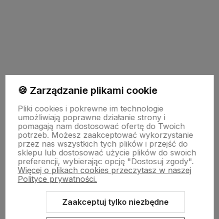
Do koszyka
Do koszyka
🍪 Zarządzanie plikami cookie
INFORMACJE
Pliki cookies i pokrewne im technologie
umożliwiają poprawne działanie strony i
pomagają nam dostosować ofertę do Twoich
potrzeb. Możesz zaakceptować wykorzystanie
TECHNOLOGIA LED
przez nas wszystkich tych plików i przejść do
sklepu lub dostosować użycie plików do swoich
preferencji, wybierając opcję "Dostosuj zgody".
Więcej o plikach cookies przeczytasz w naszej
DLA KUPUJĄCYCH
Polityce prywatności.
Zaakceptuj tylko niezbędne
O FIRMIE