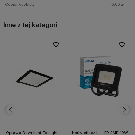
Odbiór osobisty
0,00 zł
Inne z tej kategorii
bionych
bionych
Do ulubionych
Do ulubionych
Do ulubi
Do ulubi
Oprawa Downlight Ecolight
Naświetlacz LL LED SMD 10W