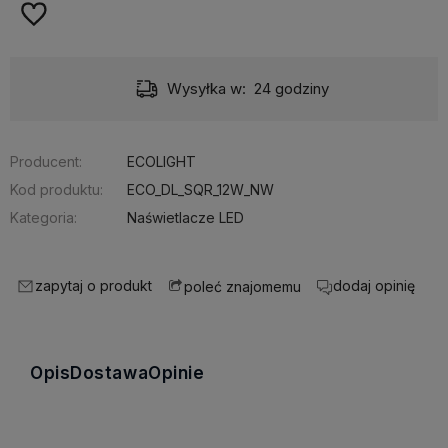
Wysyłka w:
24 godziny
Producent:
ECOLIGHT
Kod produktu:
ECO_DL_SQR_12W_NW
Kategoria:
Naświetlacze LED
zapytaj o produkt
dodaj opinię
poleć znajomemu
Opis
Dostawa
Opinie