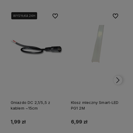
polityce prywatności
Do ulubionych
Do ulubion
WYSYŁKA 24H
WYSYŁKA 24H
Gniazdo DC 2,1/5,5 z
Klosz mleczny Smart-LED
kablem ~15cm
PG1 2M
p
1,99 zł
6,99 zł