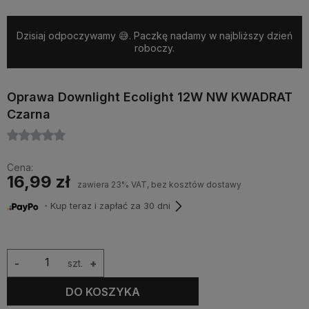
Dzisiaj odpoczywamy 😅. Paczkę nadamy w najbliższy dzień
roboczy.
Oprawa Downlight Ecolight 12W NW KWADRAT
Czarna
Cena:
16,99 zł
zawiera 23% VAT, bez kosztów dostawy
・Kup teraz i zapłać za 30 dni
-
szt.
+
DO KOSZYKA