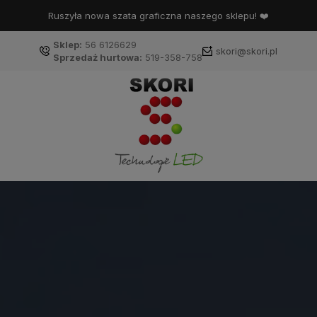
Ruszyła nowa szata graficzna naszego sklepu! ❤️
Sklep:
56 6126629
skori@skori.pl
Sprzedaż hurtowa:
519-358-758