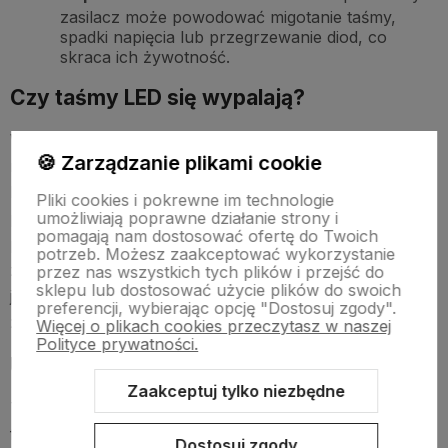
zasilacz może powodować migotanie taśmy,
spadki napięcia lub przegrzewanie diod, co
skraca ich żywotność.
Czy taśmy LED się wypalają?
W przeciwieństwie do tradycyjnych żarówek, diody LED
🍪 Zarządzanie plikami cookie
nie „wypalają się” w klasycznym znaczeniu tego słowa.
Ich działanie polega na emisji światła podczas
Pliki cookies i pokrewne im technologie
umożliwiają poprawne działanie strony i
przepływu prądu przez półprzewodnik, co z czasem
pomagają nam dostosować ofertę do Twoich
powoduje stopniowy spadek jasności. Gdy taśma LED
potrzeb. Możesz zaakceptować wykorzystanie
zaczyna świecić słabiej lub pojawiają się nierówności w
przez nas wszystkich tych plików i przejść do
sklepu lub dostosować użycie plików do swoich
jasności, to znak, że diody zbliżają się do końca swojej
preferencji, wybierając opcję "Dostosuj zgody".
żywotności.
Więcej o plikach cookies przeczytasz w naszej
Polityce prywatności.
Uszkodzenia segmentów taśmy LED
Zaakceptuj tylko niezbędne
Taśmy LED z reguły przepalają się segmentami, czyli
fragmentami o określonej długości, którą można
Dostosuj zgody