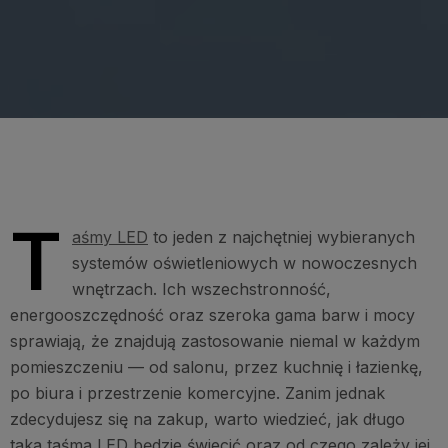
T
aśmy LED
to jeden z najchętniej wybieranych
systemów oświetleniowych w nowoczesnych
wnętrzach. Ich wszechstronność,
energooszczędność oraz szeroka gama barw i mocy
sprawiają, że znajdują zastosowanie niemal w każdym
pomieszczeniu — od salonu, przez kuchnię i łazienkę,
po biura i przestrzenie komercyjne. Zanim jednak
zdecydujesz się na zakup, warto wiedzieć, jak długo
taka taśma LED będzie świecić oraz od czego zależy jej