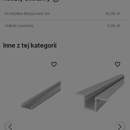
Cena nie zawiera ewentualnych kosztów płatności
Przesyłka dłużycowa 2m
20,99 zł
Odbiór osobisty
0,00 zł
Inne z tej kategorii
bionych
bionych
Do ulubionych
Do ulubionych
Do ulubi
Do ulubi