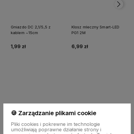
Gniazdo DC 2,1/5,5 z
Klosz mleczny Smart-LED
kablem ~15cm
PG1 2M
p
1,99 zł
6,99 zł
Do koszyka
Do koszyka
🍪 Zarządzanie plikami cookie
INFORMACJE
Pliki cookies i pokrewne im technologie
umożliwiają poprawne działanie strony i