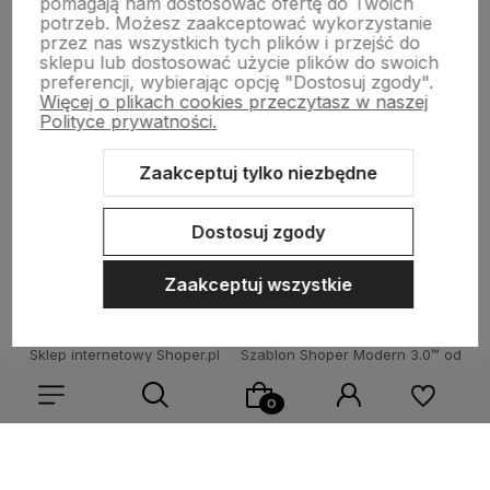
pomagają nam dostosować ofertę do Twoich
potrzeb. Możesz zaakceptować wykorzystanie
TECHNOLOGIA LED
przez nas wszystkich tych plików i przejść do
sklepu lub dostosować użycie plików do swoich
preferencji, wybierając opcję "Dostosuj zgody".
Więcej o plikach cookies przeczytasz w naszej
DLA KUPUJĄCYCH
Polityce prywatności.
Zaakceptuj tylko niezbędne
O FIRMIE
Dostosuj zgody
Zaakceptuj wszystkie
Sklep internetowy Shoper.pl
Szablon Shoper Modern 3.0™
od
GrowCommerce