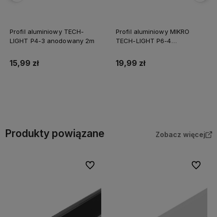
Profil aluminiowy TECH-
Profil aluminiowy MIKRO
LIGHT P4-3 anodowany 2m
TECH-LIGHT P6-4
anodowany 2m
15,99 zł
19,99 zł
Do koszyka
Do koszyka
Produkty powiązane
Zobacz więcej
Do ulubionych
Do ulubi