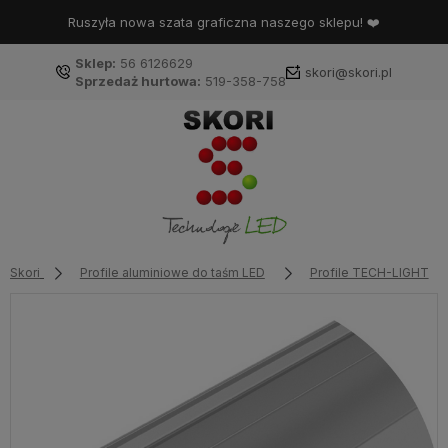
Ruszyła nowa szata graficzna naszego sklepu! ❤️
Sklep:
56 6126629
skori@skori.pl
Sprzedaż hurtowa:
519-358-758
Skori
Profile aluminiowe do taśm LED
Profile TECH-LIGHT