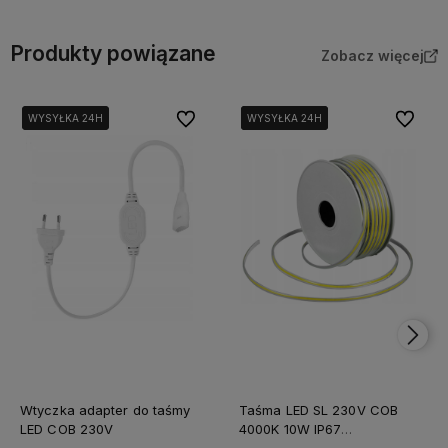
Produkty powiązane
Zobacz więcej
Do ulubionych
Do ulubi
WYSYŁKA 24H
WYSYŁKA 24H
WYSYŁKA 24H
WYSYŁKA 24H
WYSYŁKA 24H
Wtyczka adapter do taśmy
Taśma LED SL 230V COB
LED COB 230V
4000K 10W IP67