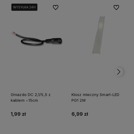
polityce prywatności
Do ulubionych
Do ulubion
WYSYŁKA 24H
WYSYŁKA 24H
Gniazdo DC 2,1/5,5 z
Klosz mleczny Smart-LED
kablem ~15cm
PG1 2M
p
1,99 zł
6,99 zł