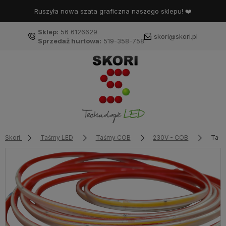
Ruszyła nowa szata graficzna naszego sklepu! ❤️
Sklep:
56 6126629
skori@skori.pl
Sprzedaż hurtowa:
519-358-758
Skori
Taśmy LED
Taśmy COB
230V - COB
Taśm