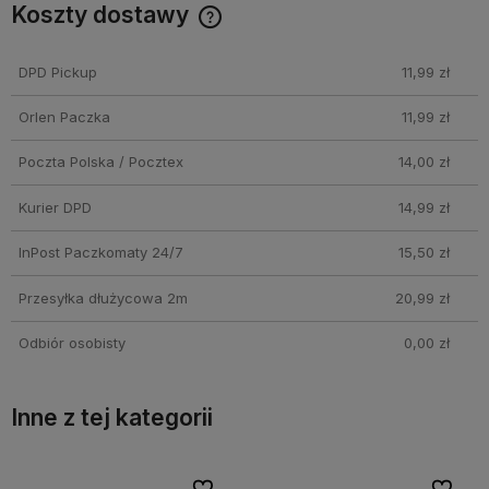
Koszty dostawy
Cena nie zawiera ewentualnych kosztów płatności
DPD Pickup
11,99 zł
Orlen Paczka
11,99 zł
Poczta Polska / Pocztex
14,00 zł
Kurier DPD
14,99 zł
InPost Paczkomaty 24/7
15,50 zł
Przesyłka dłużycowa 2m
20,99 zł
Odbiór osobisty
0,00 zł
Inne z tej kategorii
bionych
bionych
Do ulubionych
Do ulubionych
Do ulubi
Do ulubi