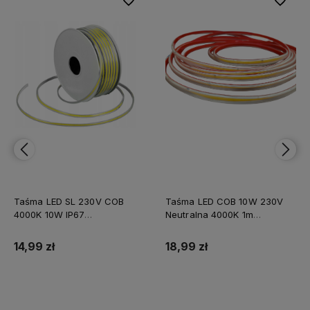
Taśma LED SL 230V COB
Taśma LED COB 10W 230V
4000K 10W IP67
Neutralna 4000K 1m
Wodoodporna Linia 1M
MOŻLIWOŚĆ CIĘCIA CO
12,5CM
14,99 zł
18,99 zł
Do koszyka
Do koszyka