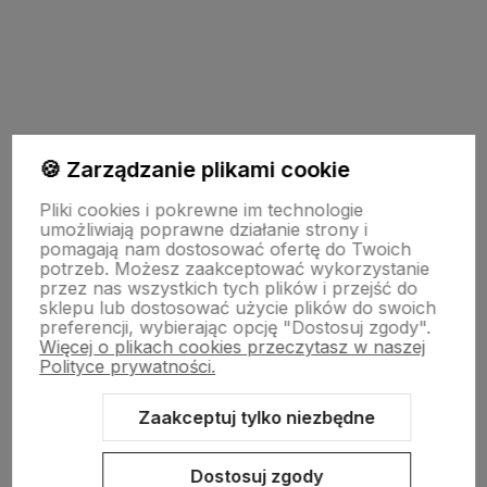
Do koszyka
Do koszyka
🍪 Zarządzanie plikami cookie
INFORMACJE
Pliki cookies i pokrewne im technologie
umożliwiają poprawne działanie strony i
pomagają nam dostosować ofertę do Twoich
potrzeb. Możesz zaakceptować wykorzystanie
TECHNOLOGIA LED
przez nas wszystkich tych plików i przejść do
sklepu lub dostosować użycie plików do swoich
preferencji, wybierając opcję "Dostosuj zgody".
Więcej o plikach cookies przeczytasz w naszej
DLA KUPUJĄCYCH
Polityce prywatności.
Zaakceptuj tylko niezbędne
O FIRMIE
Dostosuj zgody