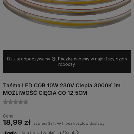
Dzisiaj odpoczywamy 😅. Paczkę nadamy w najbliższy dzień
roboczy.
Taśma LED COB 10W 230V Ciepła 3000K 1m
MOŻLIWOŚĆ CIĘCIA CO 12,5CM
Cena:
18,99 zł
zawiera 23% VAT, bez kosztów dostawy
・Kup teraz i zapłać za 30 dni